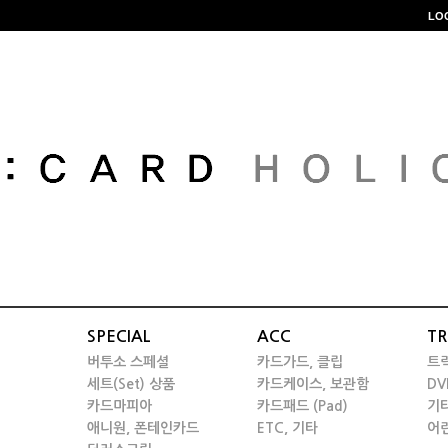
LO
SPECIAL
ACC
TR
버투소 스페셜
카드가드, 클립
트
세트(Set) 상품
카드케이스, 보관함
DV
카드마피아
카드패드 (Pad)
기
애니원, 폰테인카드
ETC, 기타
어