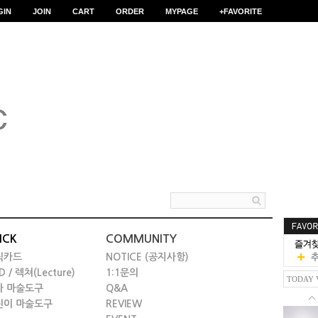
GIN
JOIN
CART
ORDER
MYPAGE
+FAVORITE
ICK
COMMUNITY
릭카드
NOTICE (공지사항)
D / 렉쳐(Lecture)
1:1문의
TODAY 
타 마술도구
Q&A
린이 마술도구
REVIEW