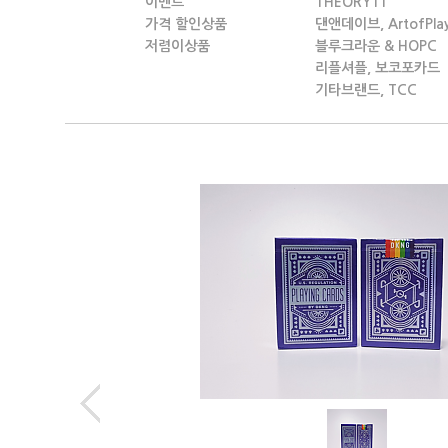
이벤트
THEORY11
가격 할인상품
댄앤데이브, ArtofPla
저렴이상품
블루크라운 & HOPC
리플셔플, 보코포카드
기타브랜드, TCC