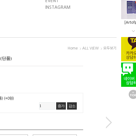
EVENT
INSTAGRAM
[Artof
Home
ALL VIEW
모두보기
 (단품)
품)
(+0원)
증가
감소