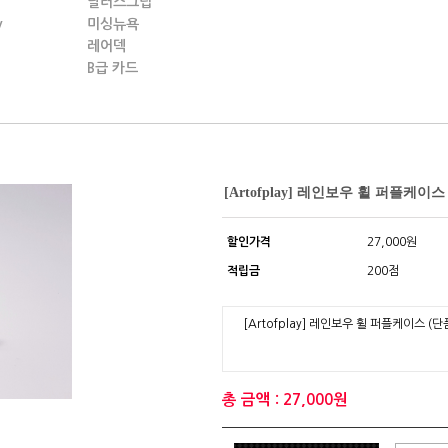
딜러스그립
y
미싱뉴욕
레어덱
B급 카드
[Artofplay] 레인보우 휠 퍼플케이스
할인가격
27,000원
적립금
200점
[Artofplay] 레인보우 휠 퍼플케이스 (단
총 금액 : 27,000원