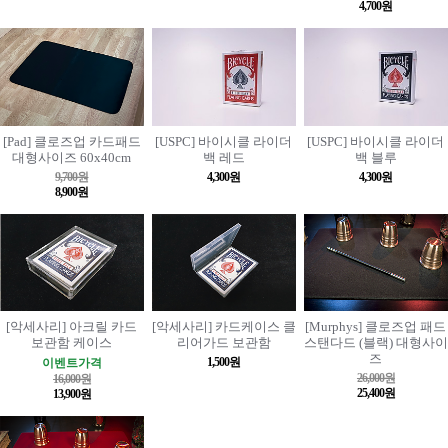
4,700원
[Pad] 클로즈업 카드패드
[USPC] 바이시클 라이더
[USPC] 바이시클 라이더
대형사이즈 60x40cm
백 레드
백 블루
9,700원
4,300원
4,300원
8,900원
[악세사리] 아크릴 카드
[악세사리] 카드케이스 클
[Murphys] 클로즈업 패드
보관함 케이스
리어가드 보관함
스탠다드 (블랙) 대형사이
즈
1,500원
이벤트가격
26,000원
16,000원
25,400원
13,900원