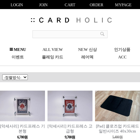
LOGIN
JOIN
CART
ORDER
MYPAGE
R
MENU
ALL VIEW
NEW 신상
인기상품
C
이벤트
플레잉 카드
레어덱
ACC
[악세사리] 카드프레스 기
[악세사리] 카드프레스 고
[Pad] 클로즈업 카드패드
본형
급형
일반사이즈 40x30cm
6,700원
9,700원
5,400원