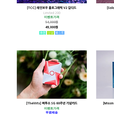
[TCC] 레인보우 홀로그래픽 V2 길디드
[So
Limited 200
이벤트가격
54,000원
49,000원
[TheVirts] 버투소 SG 60주년 기념카드
[Miss
이벤트가격
무료배송