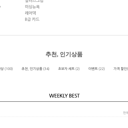
딜러스그립
y
미싱뉴욕
레어덱
B급 카드
추천, 인기상품
신상
(100)
추천, 인기상품
(34)
초보자 세트
(2)
이벤트
(22)
가격 할인
판