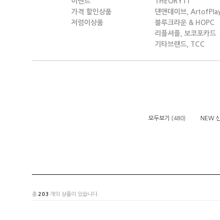
이벤트
THEORY11
가격 할인상품
댄앤데이브, ArtofPla
저렴이상품
블루크라운 & HOPC
리플셔플, 보코포카드
기타브랜드, TCC
모두보기
(480)
NEW 
총
203
개의 상품이 있습니다.