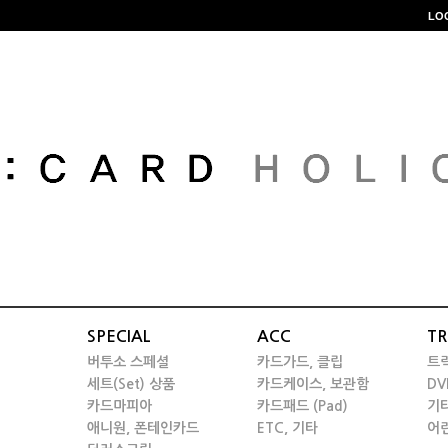
LO
SPECIAL
ACC
TR
버투소 스페셜
카드가드, 클립
트
세트(Set) 상품
카드케이스, 보관함
DV
카드마피아
카드패드 (Pad)
기
애니원, 폰테인카드
ETC, 기타
어