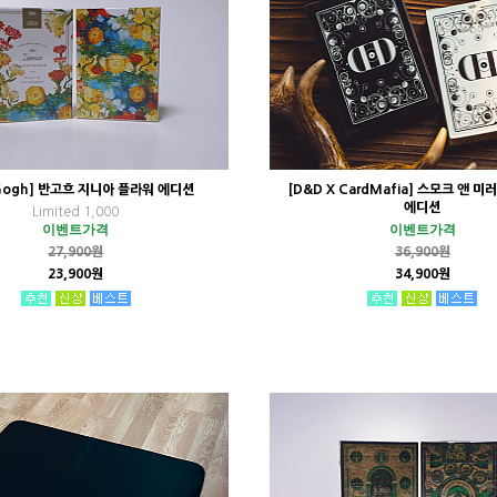
 Gogh] 반고흐 지니아 플라워 에디션
[D&D X CardMafia] 스모크 앤 미
에디션
Limited 1,000
이벤트가격
이벤트가격
27,900원
36,900원
23,900원
34,900원