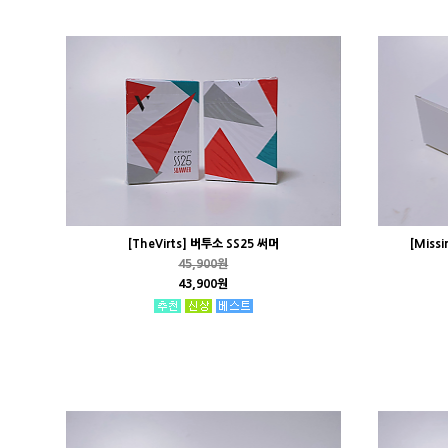
[TheVirts] 버투소 SS25 써머
[Miss
45,900원
43,900원