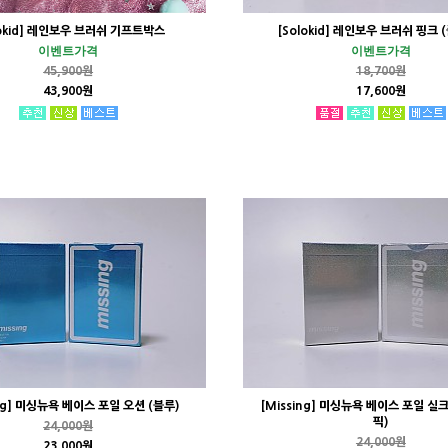
lokid] 레인보우 브러쉬 기프트박스
[Solokid] 레인보우 브러쉬 핑크 
이벤트가격
이벤트가격
45,900원
18,700원
43,900원
17,600원
ing] 미싱뉴욕 베이스 포일 오션 (블루)
[Missing] 미싱뉴욕 베이스 포일 실
픽)
24,000원
24,000원
23,000원