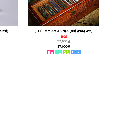
프브릭)
[TCC] 우든 스토리지 박스 (8덱 콜렉터 박스)
품절
97,000원
87,000원