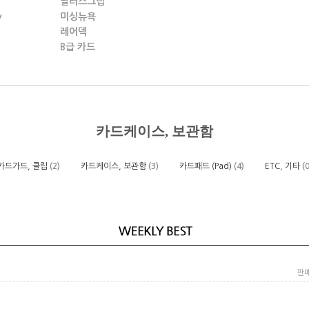
딜러스그립
y
미싱뉴욕
레어덱
B급 카드
카드케이스, 보관함
카드가드, 클립
(2)
카드케이스, 보관함
(3)
카드패드 (Pad)
(4)
ETC, 기타
(0
판