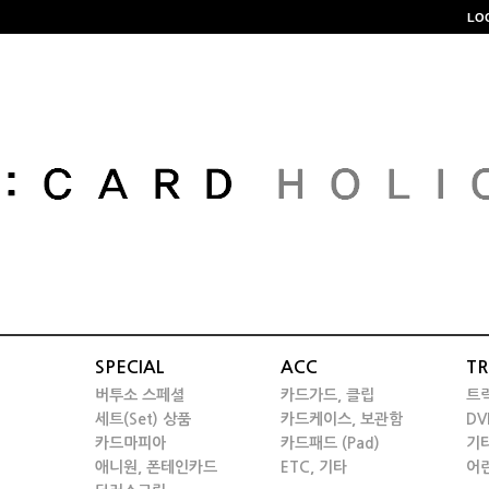
LO
SPECIAL
ACC
TR
버투소 스페셜
카드가드, 클립
트
세트(Set) 상품
카드케이스, 보관함
DV
카드마피아
카드패드 (Pad)
기
애니원, 폰테인카드
ETC, 기타
어