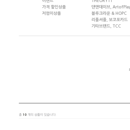
이벤트
THEORY11
가격 할인상품
댄앤데이브, ArtofPla
저렴이상품
블루크라운 & HOPC
리플셔플, 보코포카드
기타브랜드, TCC
총
10
개의 상품이 있습니다.