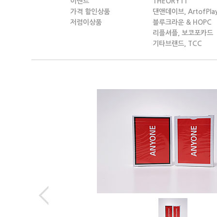
이벤트
THEORY11
가격 할인상품
댄앤데이브, ArtofPla
저렴이상품
블루크라운 & HOPC
리플셔플, 보코포카드
기타브랜드, TCC