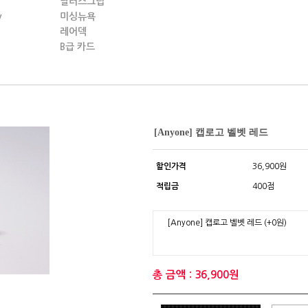
딜러스그립
y
미싱뉴욕
레어덱
B급 카드
[Anyone] 캡로고 벨벳 레드
할인가격
36,900원
적립금
400점
[Anyone] 캡로고 벨벳 레드
(+0원)
총 금액 : 36,900원