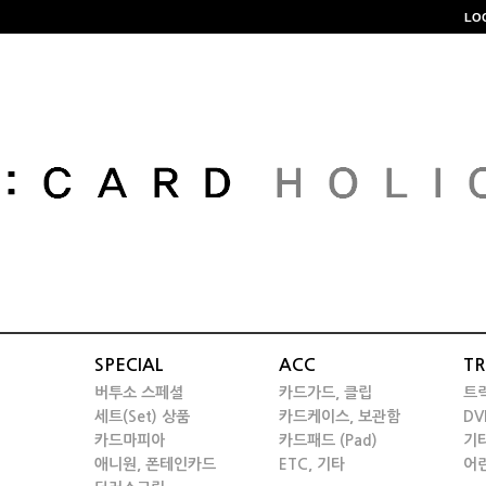
LO
SPECIAL
ACC
TR
버투소 스페셜
카드가드, 클립
트
세트(Set) 상품
카드케이스, 보관함
DV
카드마피아
카드패드 (Pad)
기
애니원, 폰테인카드
ETC, 기타
어