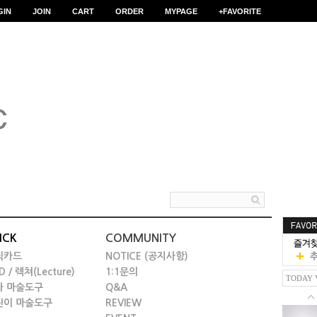
GIN
JOIN
CART
ORDER
MYPAGE
+FAVORITE
ICK
COMMUNITY
릭카드
NOTICE (공지사항)
D / 렉쳐(Lecture)
1:1문의
TODAY 
타 마술도구
Q&A
린이 마술도구
REVIEW