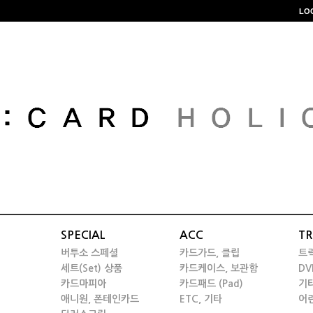
LO
SPECIAL
ACC
TR
버투소 스페셜
카드가드, 클립
트
세트(Set) 상품
카드케이스, 보관함
DV
카드마피아
카드패드 (Pad)
기
애니원, 폰테인카드
ETC, 기타
어