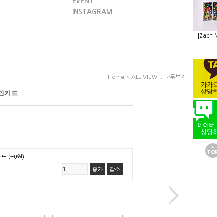
EVENT
INSTAGRAM
[Zach 
Home
ALL VIEW
모두보기
폰테인카드
카드
(+0원)
증가
감소