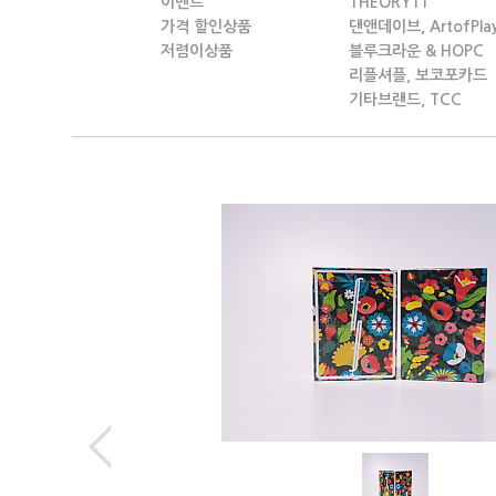
이벤트
THEORY11
가격 할인상품
댄앤데이브, ArtofPla
저렴이상품
블루크라운 & HOPC
리플셔플, 보코포카드
기타브랜드, TCC