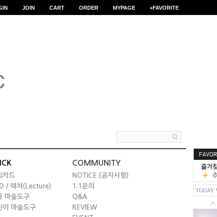
GIN
JOIN
CART
ORDER
MYPAGE
+FAVORITE
ICK
COMMUNITY
릭카드
NOTICE (공지사항)
D / 렉쳐(Lecture)
1:1문의
TODAY 
타 마술도구
Q&A
린이 마술도구
REVIEW