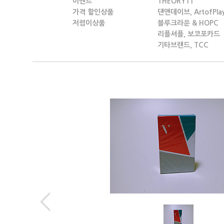
이벤트
THEORY11
가격 할인상품
댄앤데이브, ArtofPla
저렴이상품
블루크라운 & HOPC
리플셔플, 보코포카드
기타브랜드, TCC