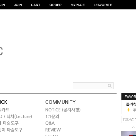
GIN
JOIN
CART
ORDER
MYPAGE
+FAVORITE
ICK
COMMUNITY
릭카드
NOTICE (공지사항)
D / 렉쳐(Lecture)
1:1문의
TODAY 
타 마술도구
Q&A
린이 마술도구
REVIEW