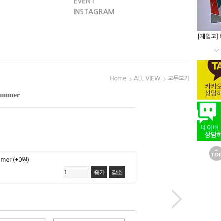
EVENT
INSTAGRAM
[재입고]
Home
ALL VIEW
모두보기
ummer
mmer
(+0원)
증가
감소