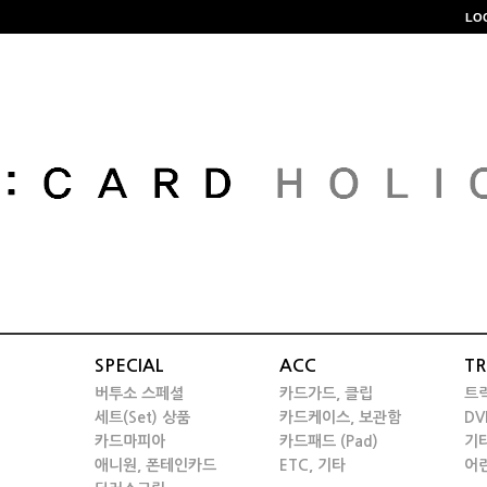
LO
SPECIAL
ACC
TR
버투소 스페셜
카드가드, 클립
트
세트(Set) 상품
카드케이스, 보관함
DV
카드마피아
카드패드 (Pad)
기
애니원, 폰테인카드
ETC, 기타
어