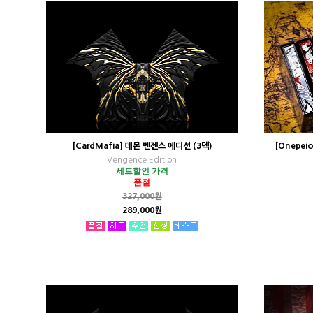
[CardMafia] 데몬 벤젠스 에디션 (3덱)
[Onepei
Vengence Edition
세트할인 가격
품절
327,000원
289,000원