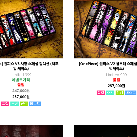
ce] 원피스 V3 사황 스페셜 컬렉션 (턱포
[OnePiece] 원피스 V2 칠무해 스페
일 케이스)
턱케이스)
Limited 999
Limited 999
이벤트가격
품절
품절
237,000원
247,000원
237,000원