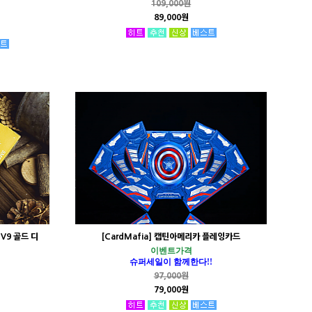
109,000원
89,000원
 V9 골드 디
[CardMafia] 캡틴아메리카 플레잉카드
이벤트가격
슈퍼세일이 함께한다!!
97,000원
79,000원