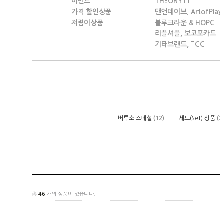
이벤트
THEORY11
가격 할인상품
댄앤데이브, ArtofPla
저렴이상품
블루크라운 & HOPC
리플셔플, 보코포카드
기타브랜드, TCC
버투소 스페셜
(12)
세트(Set) 상품
(
총
46
개의 상품이 있습니다.