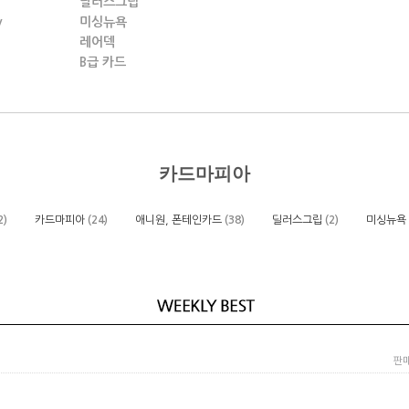
딜러스그립
y
미싱뉴욕
레어덱
B급 카드
카드마피아
2)
카드마피아
(24)
애니원, 폰테인카드
(38)
딜러스그립
(2)
미싱뉴욕
판