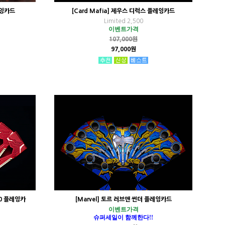
레잉카드
[Card Mafia] 제우스 디럭스 플레잉카드
Limited 2,500
이벤트가격
107,000원
97,000원
50 플레잉카
[Marvel] 토르 러브앤 썬더 플레잉카드
이벤트가격
슈퍼세일이 함께한다!!