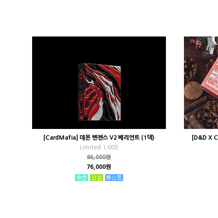
[CardMafia] 데몬 벤젠스 V2 베리언트 (1덱)
[D&D X 
Limited 1,600
86,000원
76,000원