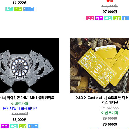
품절
97,000원
109,000원
97,000원
afia] 아이언맨 마크1 MK1 플레잉카드
[D&D X CardMafia] 스모크 앤 미러
럭스 에디션
이벤트가격
슈퍼세일이 함께한다!!
Limited 999
이벤트가격
109,000원
89,000원
89,000원
79,000원