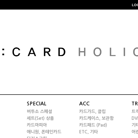
LO
SPECIAL
ACC
TR
버투소 스페셜
카드가드, 클립
트
세트(Set) 상품
카드케이스, 보관함
DV
카드마피아
카드패드 (Pad)
기
애니원, 폰테인카드
ETC, 기타
어