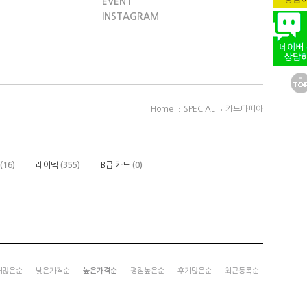
EVENT
INSTAGRAM
Home
SPECIAL
카드마피아
(16)
레어덱
(355)
B급 카드
(0)
매많은순
낮은가격순
높은가격순
평점높은순
후기많은순
최근등록순