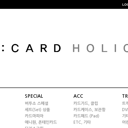
LO
SPECIAL
ACC
TR
버투소 스페셜
카드가드, 클립
트
세트(Set) 상품
카드케이스, 보관함
DV
카드마피아
카드패드 (Pad)
기
애니원, 폰테인카드
ETC, 기타
어