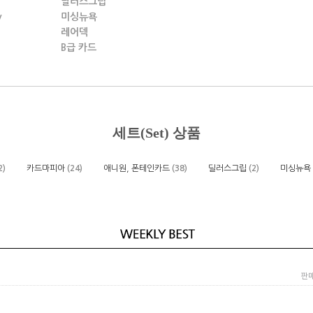
딜러스그립
y
미싱뉴욕
레어덱
B급 카드
세트(Set) 상품
2)
카드마피아
(24)
애니원, 폰테인카드
(38)
딜러스그립
(2)
미싱뉴욕
판