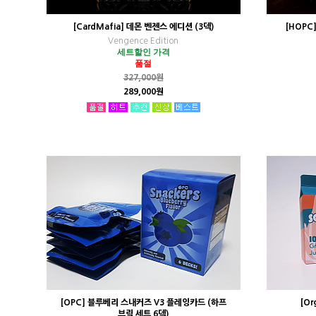
[CardMafia] 데몬 벤젠스 에디션 (3덱)
[HOPC
Vengence Edition
세트할인 가격
품절
327,000원
289,000원
[OPC] 블루베리 스내커즈 V3 플레잉카드 (하프
[O
브릭 세트 6덱)