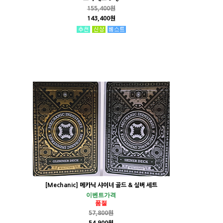
155,400원
143,400원
[Mechanic] 메카닉 샤이너 골드 & 실버 세트
이벤트가격
품절
57,800원