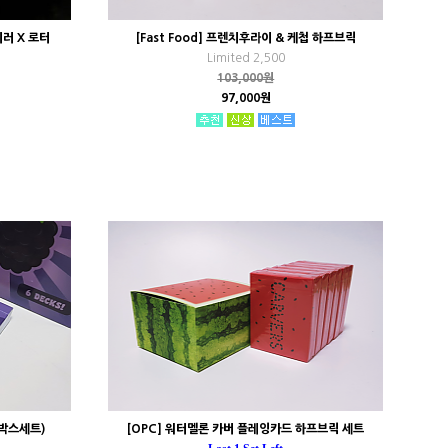
 미러 X 로터
[Fast Food] 프렌치후라이 & 케첩 하프브릭
Limited 2,500
103,000원
97,000원
 박스세트)
[OPC] 워터멜론 카버 플레잉카드 하프브릭 세트