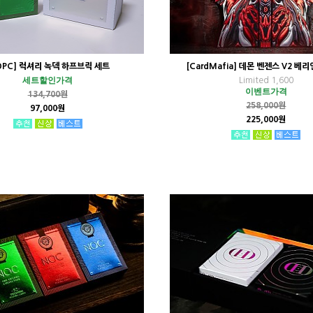
OPC] 럭셔리 녹덱 하프브릭 세트
[CardMafia] 데몬 벤젠스 V2 베리
세트할인가격
Limited 1,600
이벤트가격
134,700원
258,000원
97,000원
225,000원