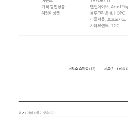
이벤트
THEORY11
가격 할인상품
댄앤데이브, ArtofPla
저렴이상품
블루크라운 & HOPC
리플셔플, 보코포카드
기타브랜드, TCC
버투소 스페셜
(12)
세트(Set) 상품
(
총
21
개의 상품이 있습니다.