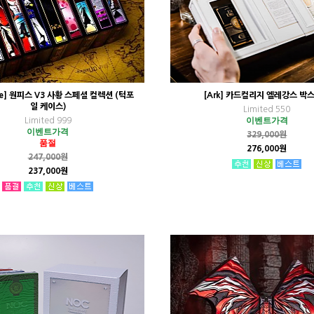
ce] 원피스 V3 사황 스페셜 컬렉션 (턱포
[Ark] 카드컬리지 엘레강스 박
일 케이스)
Limited 550
이벤트가격
Limited 999
이벤트가격
329,000원
품절
276,000원
247,000원
237,000원