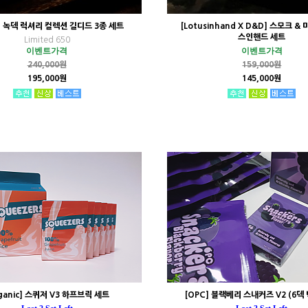
] 녹덱 럭셔리 컬렉션 길디드 3종 세트
[Lotusinhand X D&D] 스모크 &
스인핸드 세트
Limited 650
이벤트가격
이벤트가격
240,000원
159,000원
195,000원
145,000원
rganic] 스퀴저 V3 하프브릭 세트
[OPC] 블랙베리 스내커즈 V2 (6덱