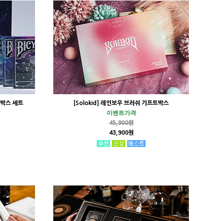
풀박스 세트
[Solokid] 레인보우 브러쉬 기프트박스
이벤트가격
45,900원
43,900원